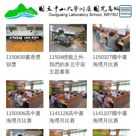
跳
到
主
要
內
容
區
1150630書香獎
11504標籤之外-
1150327國中書
頒獎
我們的多元宇宙
海撈月比賽
主題書展
1150306高中書
1141128高中書
1141107國中書
海撈月比賽
海撈月比賽
海撈月比賽