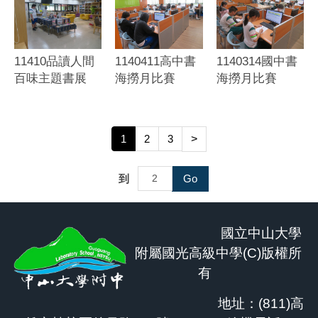
11410品讀人間
1140411高中書
1140314國中書
百味主題書展
海撈月比賽
海撈月比賽
1
2
3
>
到
Go
國立中山大學
附屬國光高級中學(C)版權所
有
地址：(811)高