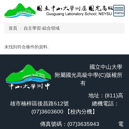
跳
到
主
要
首頁
自主學習-綜合領域
內
容
區
未找到符合條件的資料.
國立中山大學
附屬國光高級中學(C)版權所
有
地址：(811)高
雄市楠梓區後昌路512號 總機電話：
(07)3603600 【
校內分機
】
傳真號碼：(07)3635943
電