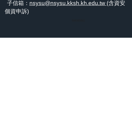
子信箱：
nsysu@nsysu.kksh.kh.edu.tw
(含資安
個資申訴)
698365641