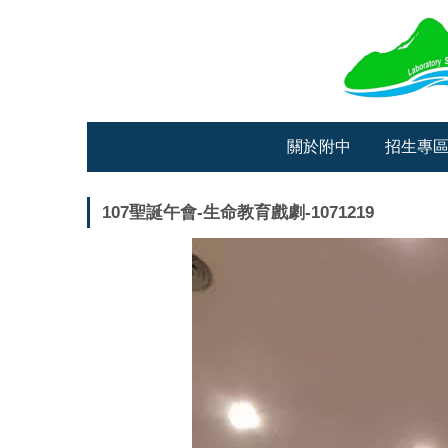
跳
到
主
要
內
容
關於附中
招生專
區
107聖誕午會-生命教育戲劇-1071219