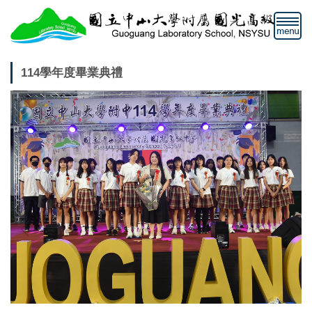
跳
到
主
要
內
114學年度畢業典禮
容
區