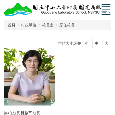
跳
到
主
要
首頁
行政單位
校長室
歷任校長
內
容
區
字體大小調整
小
中
大
第4任校長
陳修平
校長