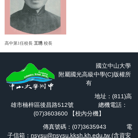
高中第1任校長
王琇
校長
國立中山大學
附屬國光高級中學(C)版權所
有
地址：(811)高
雄市楠梓區後昌路512號 總機電話：
(07)3603600 【
校內分機
】
傳真號碼：(07)3635943
電
子信箱：
nsysu@nsysu.kksh.kh.edu.tw
(含資安