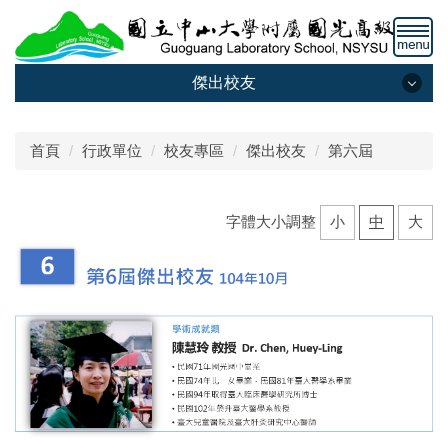
跳
到
主
要
傑出校友
內
傑出校友
容
區
首頁
行政單位
校友專區
傑出校友
第六屆
第一屆
字體大小調整
小
中
大
第二屆
第三屆
第四屆
第五屆
第六屆
第七屆